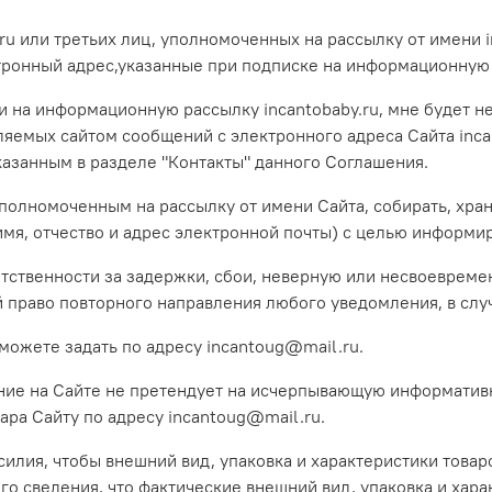
ru или третьих лиц, уполномоченных на рассылку от имени in
онный адрес,указанные при подписке на информационную ра
ки на информационную рассылку incantobaby.ru, мне будет 
авляемых сайтом сообщений с электронного адреса Сайта inc
азанным в разделе "Контакты" данного Соглашения.
полномоченным на рассылку от имени Сайта, собирать, хра
мя, отчество и адрес электронной почты) с целью информир
ветственности за задержки, сбои, неверную или несвоевреме
й право повторного направления любого уведомления, в слу
ожете задать по адресу incantoug@mail.ru.
ание на Сайте не претендует на исчерпывающую информатив
ара Сайту по адресу incantoug@mail.ru.
усилия, чтобы внешний вид, упаковка и характеристики това
о сведения, что фактические внешний вид, упаковка и харак