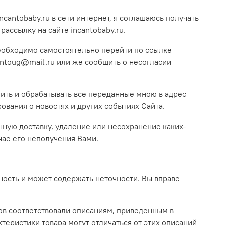
cantobaby.ru в сети интернет, я соглашаюсь получать
ссылку на сайте incantobaby.ru.
необходимо самостоятельно перейти по ссылке
antoug@mail.ru или же сообщить о несогласии
нить и обрабатывать все переданные мною в адрес
ования о новостях и других событиях Сайта.
нную доставку, удаление или несохранение каких-
чае его неполучения Вами.
ность и может содержать неточности. Вы вправе
ров соответствовали описаниям, приведенным в
теристики товара могут отличаться от этих описаний