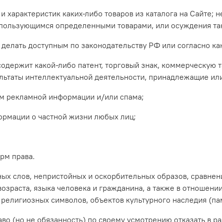
и характеристик каких-либо товаров из каталога на Сайте; 
 пользующимся определенными товарами, или осуждения так
ава делать доступным по законодательству РФ или согласно 
и содержит какой-либо патент, торговый знак, коммерческую
зультаты интеллектуальной деятельности, принадлежащие и
ом рекламной информации и/или спама;
формации о частной жизни любых лиц;
рм права.
ных слов, непристойных и оскорбительных образов, сравнен
озраста, языка человека и гражданина, а также в отношени
 религиозных символов, объектов культурного наследия (па
раво (но не обязанность) по своему усмотрению отказать в 