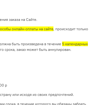
ния заказа на Сайте.
особы онлайн-оплаты на сайте
, происходит только
олжна быть произведена в течение
5 календарных
го срока, заказ может быть аннулирован.
00 р
/страну или исходя из своих предпочтений.
ми срока, в течение которого вы обязаны забрать