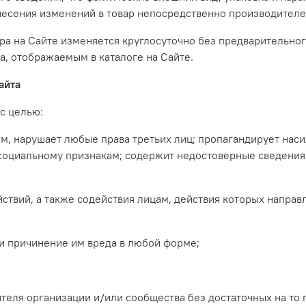
 внесения изменений в товар непосредственно производителе
ара на Сайте изменяется круглосуточно без предварительно
а, отображаемым в каталоге на Сайте.
айта
 с целью:
ным, нарушает любые права третьих лиц; пропагандирует нас
 социальному признакам; содержит недостоверные сведения 
ствий, а также содействия лицам, действия которых направ
ли причинение им вреда в любой форме;
ителя организации и/или сообщества без достаточных на то п