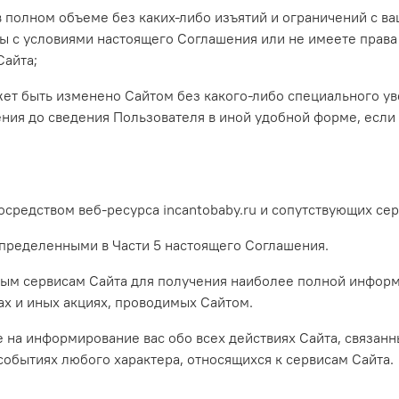
 полном объеме без каких-либо изъятий и ограничений с ва
ны с условиями настоящего Соглашения или не имеете права 
Сайта;
ожет быть изменено Сайтом без какого-либо специального у
ения до сведения Пользователя в иной удобной форме, если
посредством веб-ресурса incantobaby.ru и сопутствующих се
 определенными в Части 5 настоящего Соглашения.
нным сервисам Сайта для получения наиболее полной информ
ах и иных акциях, проводимых Сайтом.
 на информирование вас обо всех действиях Сайта, связанны
 событиях любого характера, относящихся к сервисам Сайта.