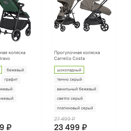
ная коляска
Прогулочная коляска
Bravo
Carrello Costa
бежевый
шоколадный
графит
темно серый
ежевый
ванильный бежевый
бежевый
светло серый
платиновый серый
₽
27 499 ₽
9 ₽
23 499 ₽