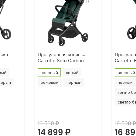
яска
Прогулочная коляска
Прогулоч
Carrello Solo Carbon
Carrello 
вый
зеленый
серый
зеленый
серый
бежевый
черный
черный
темно б
светло 
19 500 ₽
19 500 
14 899 ₽
16 89