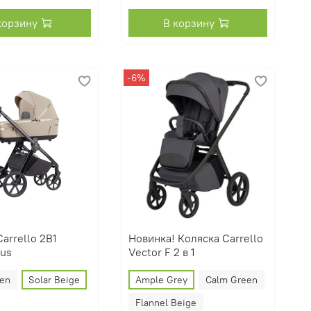
корзину
В корзину
-6%
arrello 2В1
Новинка! Коляска Carrello
us
Vector F 2 в 1
een
Solar Beige
Ample Grey
Calm Green
Flannel Beige