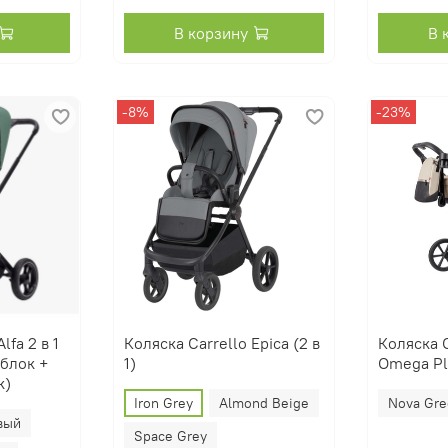
В корзину
В 
-8%
-23%
lfa 2 в 1
Коляска Carrello Epica (2 в
Коляска C
блок +
1)
Omega Pl
к)
Iron Grey
Almond Beige
Nova Gr
вый
Space Grey