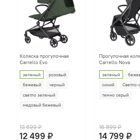
Коляска прогулочная
Прогулочная кол
Carrello Evo
Carrello Nova
зеленый
розовый
зеленый
беже
бежевый
черный
синий
Светло-
светло зеленый
темно серый
медовый бежевый
13 699 ₽
16 899 ₽
12 499 ₽
14 799 ₽