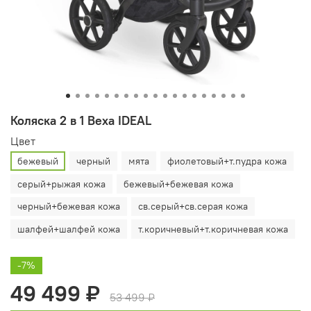
Коляска 2 в 1 Bexa IDEAL
Цвет
бежевый
черный
мята
фиолетовый+т.пудра кожа
серый+рыжая кожа
бежевый+бежевая кожа
черный+бежевая кожа
св.серый+св.серая кожа
шалфей+шалфей кожа
т.коричневый+т.коричневая кожа
-7%
49 499 ₽
53 499 ₽