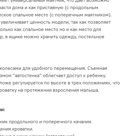
меет универсальный маятник, что дает возможно
части дома и как приставную (с продольным
еское спальное место (с поперечным маятником).
увеличивает ценность модели, так как позволяет
олько как спальное место но и как место для
р, в ящике можно хранить одежду, постельное
 колесами для удобного перемещения. Съемная
змом “автостенка” облегчает доступ к ребенку.
оже регулируется по высоте в трех положениях, что
кроватку на протяжении взросления малыша.
и:
ник продольного и поперечного качания.
ения кроватки.