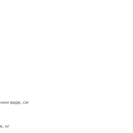
ном виде, см
е, кг