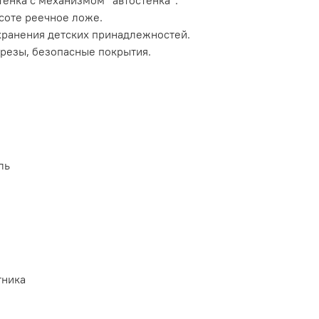
енка с механизмом “автостенка”.
соте реечное ложе.
хранения детских принадлежностей.
ерезы, безопасные покрытия.
ль
тника