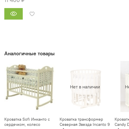
Аналогичные товары
Нет в наличии
Н
Кроватка Sofi Инканто с
Кроватка трансформер
Кроват
сердечком, колесо
Северная Звезда Incanto 9
Candy D