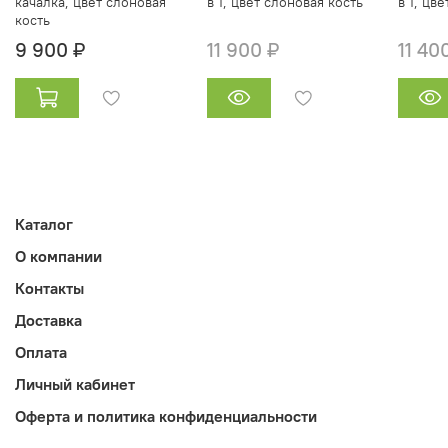
качалка, цвет слоновая
в 1, цвет слоновая кость
в 1, цв
кость
9 900 ₽
11 900 ₽
11 40
Каталог
О компании
Контакты
Доставка
Оплата
Личный кабинет
Оферта и политика конфиденциальности