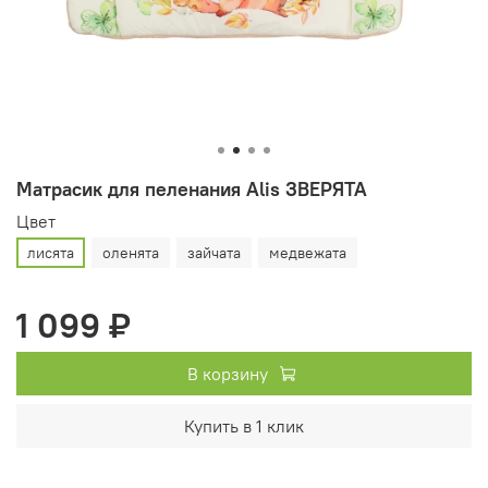
Матрасик для пеленания Alis ЗВЕРЯТА
Цвет
лисята
оленята
зайчата
медвежата
1 099 ₽
В корзину
Купить в 1 клик