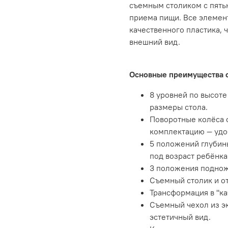
съемным столиком с пять
приема пищи. Все элемен
качественного пластика, 
внешний вид.
Основные преимущества с
8 уровней по высот
размеры стола.
Поворотные колёса 
комплектацию — удо
5 положений глубин
под возраст ребёнка
3 положения поднож
Съемный столик и от
Трансформация в "ка
Съемный чехол из э
эстетичный вид.