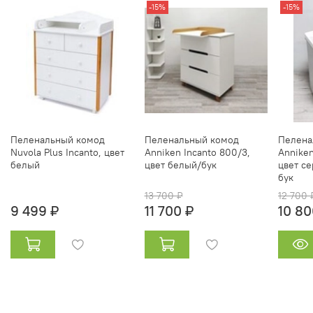
-15%
-15%
Пеленальный комод
Пеленальный комод
Пелена
Nuvola Plus Incanto, цвет
Anniken Incanto 800/3,
Anniken
белый
цвет белый/бук
цвет с
бук
13 700 ₽
12 700 
9 499 ₽
11 700 ₽
10 80