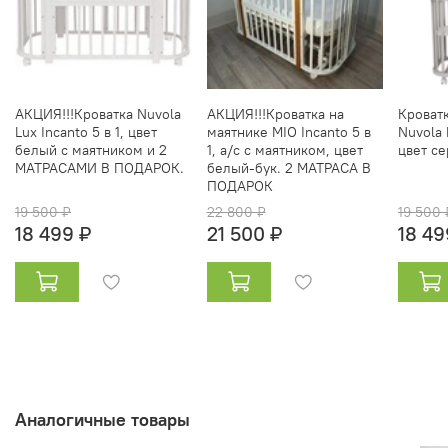
АКЦИЯ!!!Кроватка Nuvola
АКЦИЯ!!!Кроватка на
Кроват
Lux Incanto 5 в 1, цвет
маятнике MIO Incanto 5 в
Nuvola 
белый с маятником и 2
1, а/с с маятником, цвет
цвет с
МАТРАСАМИ В ПОДАРОК.
белый-бук. 2 МАТРАСА В
ПОДАРОК
19 500 ₽
22 800 ₽
19 500 
18 499 ₽
21 500 ₽
18 49
Аналогичные товары