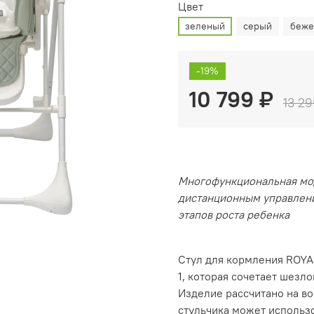
Цвет
зеленый
серый
беже
-19%
10 799 ₽
13 29
Многофункциональная мод
дистанционным управлени
этапов роста ребенка
Стул для кормления ROYAL
1, которая сочетает шезл
Изделие рассчитано на во
стульчика может использо